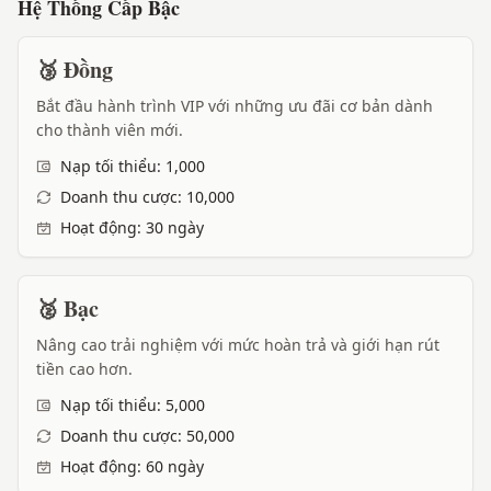
Hệ Thống Cấp Bậc
🥉 Đồng
Bắt đầu hành trình VIP với những ưu đãi cơ bản dành
cho thành viên mới.
Nạp tối thiểu: 1,000
Doanh thu cược: 10,000
Hoạt động: 30 ngày
🥈 Bạc
Nâng cao trải nghiệm với mức hoàn trả và giới hạn rút
tiền cao hơn.
Nạp tối thiểu: 5,000
Doanh thu cược: 50,000
Hoạt động: 60 ngày