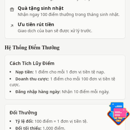
Quà tặng sinh nhật
Nhận ngay 100 điểm thưởng trong tháng sinh nhật.
Ưu tiên rút tiền
Giao dịch của bạn sẽ được xử lý trước.
Hệ Thống Điểm Thưởng
Cách Tích Lũy Điểm
Nạp tiền:
1 điểm cho mỗi 1 đơn vị tiền tệ nạp.
Doanh thu cược:
1 điểm cho mỗi 100 đơn vị tiền tệ
cược.
Đăng nhập hàng ngày:
Nhận 10 điểm mỗi ngày.
Đổi Thưởng
Tỷ lệ đổi:
100 điểm = 1 đơn vị tiền tệ.
Đổi tối thiểu:
1,000 điểm.