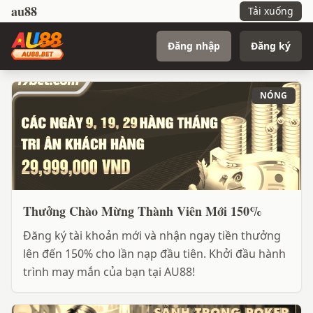
au88
Tải xuống
Đăng nhập
Đăng ký
NÓNG
Thưởng Chào Mừng Thành Viên Mới 150%
Đăng ký tài khoản mới và nhận ngay tiền thưởng
lên đến 150% cho lần nạp đầu tiên. Khởi đầu hành
trình may mắn của bạn tại AU88!